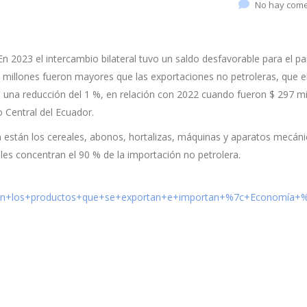
No hay come
2023 el intercambio bilateral tuvo un saldo desfavorable para el pa
0 millones fueron mayores que las exportaciones no petroleras, que 
ó una reducción del 1 %, en relación con 2022 cuando fueron $ 297 mi
 Central del Ecuador.
n están los cereales, abonos, hortalizas, máquinas y aparatos mecáni
les concentran el 90 % de la importación no petrolera.
n+los+productos+que+se+exportan+e+importan+%7c+Economía+%