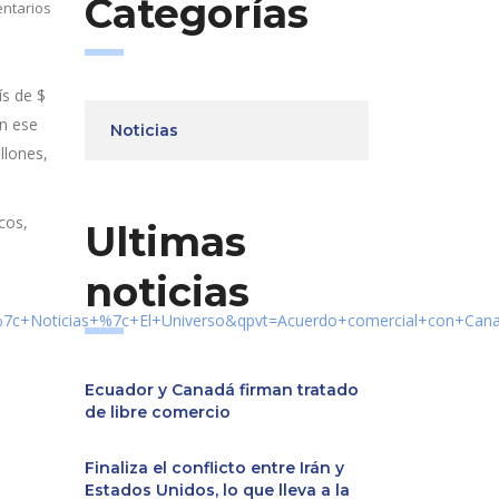
Categorías
ntarios
ís de $
en ese
Noticias
llones,
cos,
Ultimas
noticias
7c+Noticias+%7c+El+Universo&qpvt=Acuerdo+comercial+con+Ca
Ecuador y Canadá firman tratado
de libre comercio
Finaliza el conflicto entre Irán y
Estados Unidos, lo que lleva a la